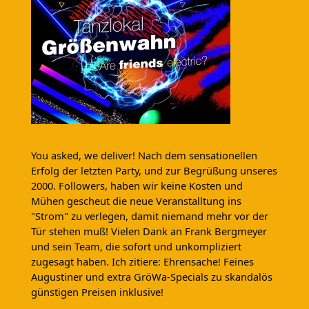
You asked, we deliver! Nach dem sensationellen
Erfolg der letzten Party, und zur Begrüßung unseres
2000. Followers, haben wir keine Kosten und
Mühen gescheut die neue Veranstalltung ins
"Strom" zu verlegen, damit niemand mehr vor der
Tür stehen muß! Vielen Dank an Frank Bergmeyer
und sein Team, die sofort und unkompliziert
zugesagt haben. Ich zitiere: Ehrensache! Feines
Augustiner und extra GröWa-Specials zu skandalös
günstigen Preisen inklusive!