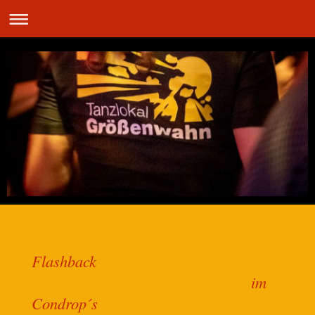
Flashback
im
Condrop´s